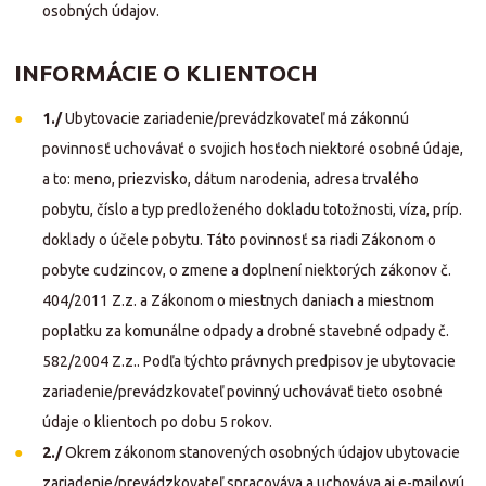
osobných údajov.
INFORMÁCIE O KLIENTOCH
1./
Ubytovacie zariadenie/prevádzkovateľ má zákonnú
povinnosť uchovávať o svojich hosťoch niektoré osobné údaje,
a to: meno, priezvisko, dátum narodenia, adresa trvalého
pobytu, číslo a typ predloženého dokladu totožnosti, víza, príp.
doklady o účele pobytu. Táto povinnosť sa riadi Zákonom o
pobyte cudzincov, o zmene a doplnení niektorých zákonov č.
404/2011 Z.z. a Zákonom o miestnych daniach a miestnom
poplatku za komunálne odpady a drobné stavebné odpady č.
582/2004 Z.z.. Podľa týchto právnych predpisov je ubytovacie
zariadenie/prevádzkovateľ povinný uchovávať tieto osobné
údaje o klientoch po dobu 5 rokov.
2./
Okrem zákonom stanovených osobných údajov ubytovacie
zariadenie/prevádzkovateľ spracováva a uchováva aj e-mailovú