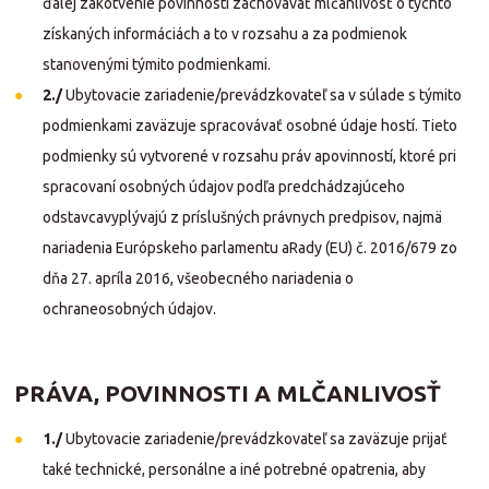
ďalej zakotvenie povinnosti zachovávať mlčanlivosť o týchto
získaných informáciách a to v rozsahu a za podmienok
stanovenými týmito podmienkami.
2./
Ubytovacie zariadenie/prevádzkovateľ sa v súlade s týmito
podmienkami zaväzuje spracovávať osobné údaje hostí. Tieto
podmienky sú vytvorené v rozsahu práv apovinností, ktoré pri
spracovaní osobných údajov podľa predchádzajúceho
odstavcavyplývajú z príslušných právnych predpisov, najmä
nariadenia Európskeho parlamentu aRady (EU) č. 2016/679 zo
dňa 27. apríla 2016, všeobecného nariadenia o
ochraneosobných údajov.
PRÁVA, POVINNOSTI A MLČANLIVOSŤ
1./
Ubytovacie zariadenie/prevádzkovateľ sa zaväzuje prijať
také technické, personálne a iné potrebné opatrenia, aby