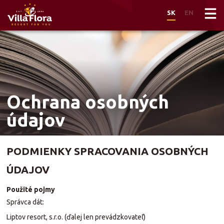
SK
EN
Skočiť
na
hlavný
obsah
Ochrana osobných
údajov
PODMIENKY SPRACOVANIA OSOBNÝCH
ÚDAJOV
Použité pojmy
Správca dát:
Liptov resort, s.r.o. (ďalej len prevádzkovateľ)