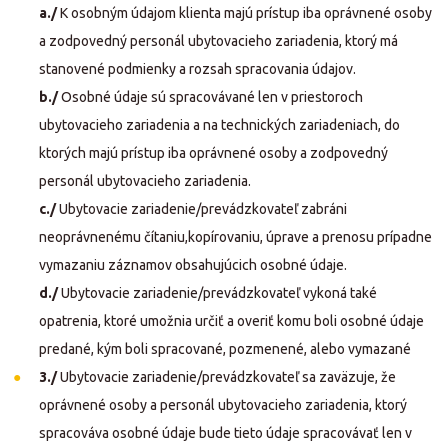
a./
K osobným údajom klienta majú prístup iba oprávnené osoby
a zodpovedný personál ubytovacieho zariadenia, ktorý má
stanovené podmienky a rozsah spracovania údajov.
b./
Osobné údaje sú spracovávané len v priestoroch
ubytovacieho zariadenia a na technických zariadeniach, do
ktorých majú prístup iba oprávnené osoby a zodpovedný
personál ubytovacieho zariadenia.
c./
Ubytovacie zariadenie/prevádzkovateľ zabráni
neoprávnenému čítaniu,kopírovaniu, úprave a prenosu prípadne
vymazaniu záznamov obsahujúcich osobné údaje.
d./
Ubytovacie zariadenie/prevádzkovateľ vykoná také
opatrenia, ktoré umožnia určiť a overiť komu boli osobné údaje
predané, kým boli spracované, pozmenené, alebo vymazané
3./
Ubytovacie zariadenie/prevádzkovateľ sa zaväzuje, že
oprávnené osoby a personál ubytovacieho zariadenia, ktorý
spracováva osobné údaje bude tieto údaje spracovávať len v