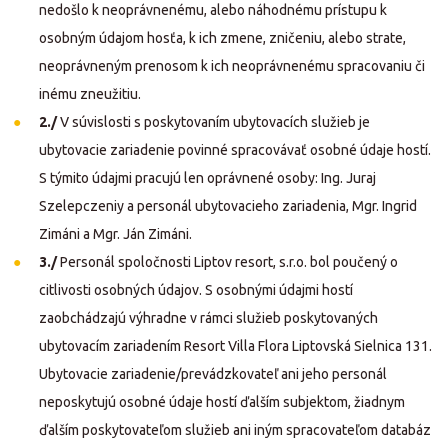
nedošlo k neoprávnenému, alebo náhodnému prístupu k
osobným údajom hosťa, k ich zmene, zničeniu, alebo strate,
neoprávneným prenosom k ich neoprávnenému spracovaniu či
inému zneužitiu.
2./
V súvislosti s poskytovaním ubytovacích služieb je
ubytovacie zariadenie povinné spracovávať osobné údaje hostí.
S týmito údajmi pracujú len oprávnené osoby: Ing. Juraj
Szelepczeniy a personál ubytovacieho zariadenia, Mgr. Ingrid
Zimáni a Mgr. Ján Zimáni.
3./
Personál spoločnosti Liptov resort, s.r.o. bol poučený o
citlivosti osobných údajov. S osobnými údajmi hostí
zaobchádzajú výhradne v rámci služieb poskytovaných
ubytovacím zariadením Resort Villa Flora Liptovská Sielnica 131.
Ubytovacie zariadenie/prevádzkovateľ ani jeho personál
neposkytujú osobné údaje hostí ďalším subjektom, žiadnym
ďalším poskytovateľom služieb ani iným spracovateľom databáz