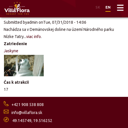
SK
EN
Skip
Submitted by
admin
on
Tue, 07/31/2018 - 14:06
to
Nachádza sa v Demänovskej doline na území Národného parku
main
Nízke Tatry...
viac info
.
content
Zatriedenie
Jaskyne
Čas k atrakcii
17
+421 908 538 808
info@villaflora.sk
49.145749, 19.516252