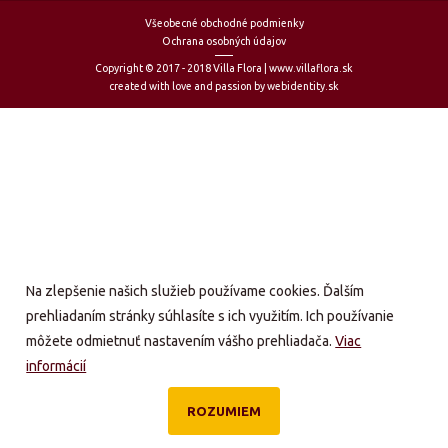
Všeobecné obchodné podmienky
Ochrana osobných údajov
Copyright © 2017 - 2018 Villa Flora | www.villaflora.sk
created with love and passion by webidentity.sk
Na zlepšenie našich služieb používame cookies. Ďalším
prehliadaním stránky súhlasíte s ich využitím. Ich používanie
môžete odmietnuť nastavením vášho prehliadača.
Viac
informácií
ROZUMIEM