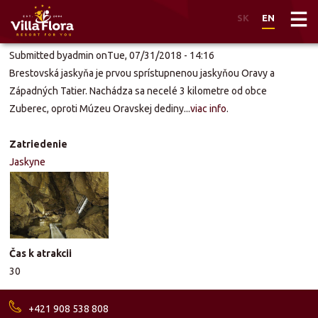
SK
EN
Skip
Submitted by
admin
on
Tue, 07/31/2018 - 14:16
to
Brestovská jaskyňa je prvou sprístupnenou jaskyňou Oravy a
main
Západných Tatier. Nachádza sa necelé 3 kilometre od obce
content
Zuberec, oproti Múzeu Oravskej dediny...
viac info
.
Zatriedenie
Jaskyne
Čas k atrakcii
30
+421 908 538 808