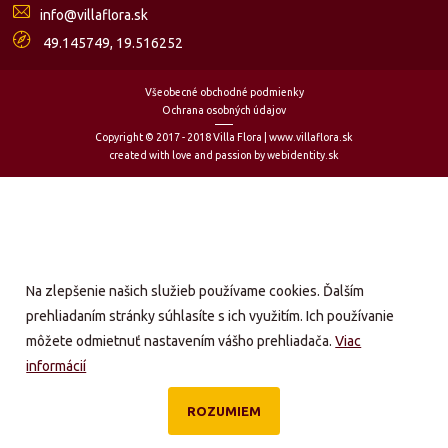
info@villaflora.sk
49.145749, 19.516252
Všeobecné obchodné podmienky
Ochrana osobných údajov
Copyright © 2017 - 2018 Villa Flora | www.villaflora.sk
created with love and passion by webidentity.sk
Na zlepšenie našich služieb používame cookies. Ďalším
prehliadaním stránky súhlasíte s ich využitím. Ich používanie
môžete odmietnuť nastavením vášho prehliadača.
Viac
informácií
ROZUMIEM