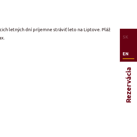
ch letných dní príjemne stráviť leto na Liptove. Pláž
SK
ax.
EN
Rezervácia