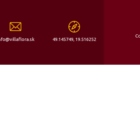
Co
nfo@villaflora.sk
49.145749, 19.516252