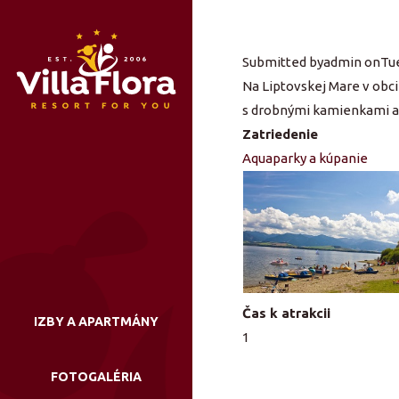
Skip
to
main
Submitted by
admin
on
Tue
content
Na Liptovskej Mare v obci
s drobnými kamienkami a t
Zatriedenie
Aquaparky a kúpanie
Main
Čas k atrakcii
IZBY A APARTMÁNY
navigation
1
FOTOGALÉRIA